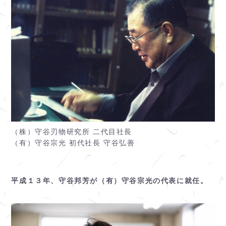
（株）守谷刃物研究所 二代目社長
（有）守谷宗光 初代社長 守谷弘善
平成１３年、守谷邦芳が（有）守谷宗光の代表に就任。