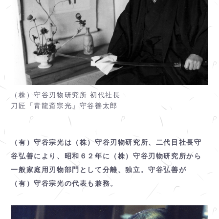
（株）守谷刃物研究所 初代社長
刀匠「青龍斎宗光」守谷善太郎
（有）守谷宗光は（株）守谷刃物研究所、二代目社長守
谷弘善により、昭和６２年に（株）守谷刃物研究所から
一般家庭用刃物部門として分離、独立。守谷弘善が
（有）守谷宗光の代表も兼務。