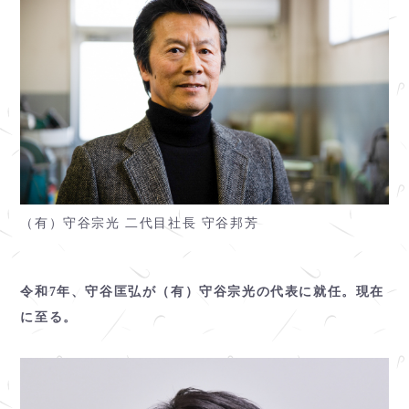
（有）守谷宗光 二代目社長 守谷邦芳
令和7年、守谷匡弘が（有）守谷宗光の代表に就任。現在
に至る。